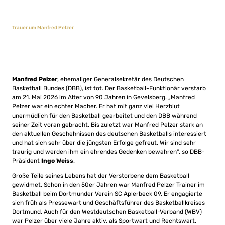
Trauer um Manfred Pelzer
Manfred Pelzer
, ehemaliger Generalsekretär des Deutschen
Basketball Bundes (DBB), ist tot. Der Basketball-Funktionär verstarb
am 21. Mai 2026 im Alter von 90 Jahren in Gevelsberg. „Manfred
Pelzer war ein echter Macher. Er hat mit ganz viel Herzblut
unermüdlich für den Basketball gearbeitet und den DBB während
seiner Zeit voran gebracht. Bis zuletzt war Manfred Pelzer stark an
den aktuellen Geschehnissen des deutschen Basketballs interessiert
und hat sich sehr über die jüngsten Erfolge gefreut. Wir sind sehr
traurig und werden ihm ein ehrendes Gedenken bewahren“, so DBB-
Präsident
Ingo Weiss
.
Große Teile seines Lebens hat der Verstorbene dem Basketball
gewidmet. Schon in den 50er Jahren war Manfred Pelzer Trainer im
Basketball beim Dortmunder Verein SC Aplerbeck 09. Er engagierte
sich früh als Pressewart und Geschäftsführer des Basketballkreises
Dortmund. Auch für den Westdeutschen Basketball-Verband (WBV)
war Pelzer über viele Jahre aktiv, als Sportwart und Rechtswart.