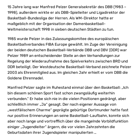
15 Jahre lang war Manfred Pelzer Generalsekretär des DBB (1983 –
1998), außerdem wirkte er als DBB-Spielleiter und Ligadirektor der
Basketball-Bundesliga der Herren. Als WM-Direktor hatte er
maßgeblich mit der Organisation der Damenbasketball-
Weltmeisterschaft 1998 in sieben deutschen Städten zu tun.
1985 wurde Pelzer in das Zulassungskomitee des europäischen
Basketballverbandes FIBA Europe gewählt. Im Zuge der Vereinigung
der beiden deutschen Basketball-Verbände DBB und DBV (DDR) war
Pelzer 1989 an entscheidender Stelle an den Verhandlungen zur
Regelung der Wiederaufnahme des Spielverkehrs zwischen BRD und
DDR beteiligt. Der Westdeutsche Basketball-Verband zeichnete Pelzer
2003 als Ehrenmitglied aus. Im gleichen Jahr erhielt er vom DBB die
Goldene Ehrennadel.
Manfred Pelzer sagte im Ruhestand einmal über den Basketball: „Ich
bin diesem schönen Sport fast schon zwangsläufig weiterhin
verbunden.“ Er habe sich nie in die vielen Positionen gedrängt, aber
schließlich immer „Ja“ gesagt. Der nach eigener Aussage von
„westfälischem Charme“ geprägte gebürtige Dortmunder hatte fast
nur positive Erinnerungen an seine Basketball-Laufbahn, konnte sich
aber noch lange und vortrefflich über die mangelnde Vorbildfunktion
einiger „Jugendleiter“ ärgern, die vor vielen Jahrzehnten die
Geburtsdaten ihrer Jugendspieler manipulierten …