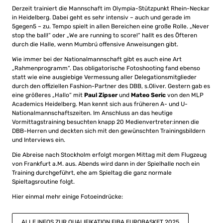
Derzeit trainiert die Mannschaft im Olympia-Stützpunkt Rhein-Neckar
in Heidelberg. Dabei geht es sehr intensiv – auch und gerade im
5gegen5 – zu. Tempo spielt in allen Bereichen eine große Rolle. „Never
stop the ball!“ oder „We are running to score!“ hallt es des Öfteren
durch die Halle, wenn Mumbrú offensive Anweisungen gibt.
Wie immer bei der Nationalmannschaft gibt es auch eine Art
„Rahmenprogramm“. Das obligatorische Fotoshooting fand ebenso
statt wie eine ausgiebige Vermessung aller Delegationsmitglieder
durch den offiziellen Fashion-Partner des DBB, s.Oliver. Gestern gab es
eine größeres „Hallo“ mit
Paul Zipser
und
Mateo Seric
von den MLP
Academics Heidelberg. Man kennt sich aus früheren A- und U-
Nationalmannschaftszeiten. Im Anschluss an das heutige
Vormittagstraining besuchten knapp 20 Medienvertreter:innen die
DBB-Herren und deckten sich mit den gewünschten Trainingsbildern
und Interviews ein.
Die Abreise nach Stockholm erfolgt morgen Mittag mit dem Flugzeug
von Frankfurt a.M. aus. Abends wird dann in der Spielhalle noch ein
Training durchgeführt, ehe am Spieltag die ganz normale
Spieltagsroutine folgt.
Hier einmal mehr einige Fotoeindrücke:
ALLE INFOS ZUR QUALIFIKATION FIBA EUROBASKET 2025