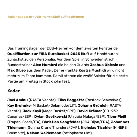
Trainingslager der DBB-Herren läuft auf Hochtouren
Das Trainingslager der DBB-Herren vor dem zweiten Fenster der
Qualifikation zur FIBA EuroBasket 2025
läuft auf Hochtouren.
Zunächst zu den Personalia. Vor dem Spiel in Schweden strich
Bundestrainer
Álex Mumbrú
die beiden Guards
Joshua Obiesie
und
Max DiLeo
aus dem Kader. Der erkrankte
Kostja Mushidi
wird nicht
mehr zum Team kommen. Damit stehen die zwölf Spieler für die erste
Partie am Freitag in Stockholm fest:
Kader
Joel Aminu
(RASTA Vechta),
Elias Baggette
(Rostock Seawolves),
Kay Bruhnke
(M Basket-Delamode/LIT),
Johann Grünloh
(RASTA
Vechta),
Jack Kayil
(Mega Basket/SRB),
David Krämer
(CB 1939
Canarias/ESP),
Dylan Osetkowski
(Unicaja Málaga/ESP),
Tibor Pleiß
(Trapani Shark/ITA),
Christian Sengfelder
(JDA Dijon/FRA),
Johannes
Thiemann
(Gunma Crane Thunders/JAP),
Nicholas Tischler
(NINERS
Chemnitz),
Nelson Weidemann
(ratiopharm ulm)