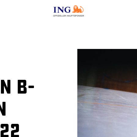
OFFIZIELLER HAUPTSPONSOR
n B-
n
022