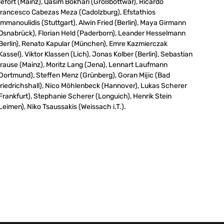
efort (Mainz), Qasim Bokhari (Großbottwar), Ricardo
rancesco Cabezas Meza (Cadolzburg), Efstathios
mmanoulidis (Stuttgart), Alwin Fried (Berlin), Maya Girmann
Osnabrück), Florian Held (Paderborn), Leander Hesselmann
Berlin), Renato Kapular (München), Emre Kazmierczak
Kassel), Viktor Klassen (Lich), Jonas Kolber (Berlin), Sebastian
rause (Mainz), Moritz Lang (Jena), Lennart Laufmann
Dortmund), Steffen Menz (Grünberg), Goran Mijic (Bad
riedrichshall), Nico Möhlenbeck (Hannover), Lukas Scherer
Frankfurt), Stephanie Scherer (Longuich), Henrik Stein
Leimen), Niko Tsaussakis (Weissach i.T.).