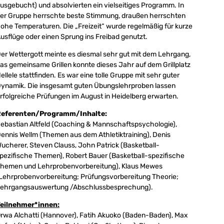
usgebucht) und absolvierten ein vielseitiges Programm. In
er Gruppe herrschte beste Stimmung, draußen herrschten
ohe Temperaturen. Die „Freizeit“ wurde regelmäßig für kurze
usflüge oder einen Sprung ins Freibad genutzt.
er Wettergott meinte es diesmal sehr gut mit dem Lehrgang,
as gemeinsame Grillen konnte dieses Jahr auf dem Grillplatz
ellele stattfinden. Es war eine tolle Gruppe mit sehr guter
ynamik. Die insgesamt guten Übungslehrproben lassen
rfolgreiche Prüfungen im August in Heidelberg erwarten.
eferenten/Programm/Inhalte:
ebastian Altfeld (Coaching & Mannschaftspsychologie),
ennis Wellm (Themen aus dem Athletiktraining), Denis
ucherer, Steven Clauss, John Patrick (Basketball-
pezifische Themen), Robert Bauer (Basketball-spezifische
hemen und Lehrprobenvorbereitung), Klaus Mewes
Lehrprobenvorbereitung; Prüfungsvorbereitung Theorie;
ehrgangsauswertung /Abschlussbesprechung).
eilnehmer*innen:
rwa Alchatti (Hannover), Fatih Akuoko (Baden-Baden), Max