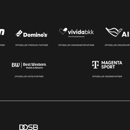
RTNER
OFFIZIELLER PREMIUM-PARTNER
OFFIZIELLER GESUNDHEITSPARTNER
OFFIZIELLER KREUZFAH
OFFIZIELLER HOTELPARTNER
OFFIZIELLER MEDIENPARTNER