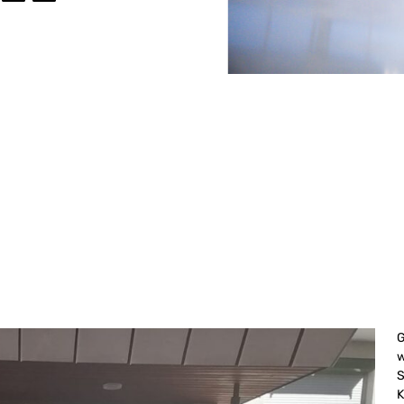
G
w
S
K