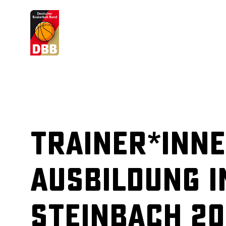
Suchvorschläge
Lorem Ipsum
Dolor Sit
Amet Valputo
Trainer*inne
Ausbildung i
Steinbach 2