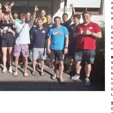
a
d
h
A
D
d
N
D
e
R
S
D
W
s
T
(
L
T
O