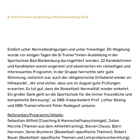
B-Trainer*innen–Ausbildung in Bad Blankenburg 2022
Endlich unter Normalbedingungen und unter freiwilliger 3G-Regelung
wurde vor einigen Tagen die B-Trainer*innen-Ausbildung in der
Sportschule Bad Blankenburg durchgeführt werden. 22 Kandidatinnen
und Kandidaten waren angereist und absolvierten ein vielseitiges und
interessantes Programm. In der Gruppe herrschte sehr gute
Stimmung, natürlich war auch der obligatorische Grillabend wieder en
Höhepunkt. „Wir sind sicher, dass uns im August gute Prüfungen
erwarten. Es tut gut, dass die Basketball-Normalität wieder einkehrt.
Ein großer Dank geht an die Sportschule für die immer freundliche und
kompetente Betreuung“, so DBB-Vizepräsident Prof. Lothar Bösing
und DBB-Trainerreferent Peter Radegast unisono.
Referenten/Programm/Inhalte
:
Sebastian Altfeld (Coaching & Mannschaftspsychologie), Julian
Morche (Themen aus dem Athletiktraining), Steven Clauss, Björn
Harmsen, Denis Wucherer (Basketball-spezifische Themen), Robert
Bauer (Basketball-spezifische Themen und Lehrprobenvorbereitung),