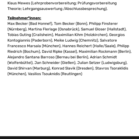
Klaus Mewes (Lehrprobenvorbereitung; Prüfungsvorbereitung
Theorie; Lehrgangsauswertung /Abschlussbesprechung).
Teilnehmer*innen:
Max Becker (Bad Honnef), Tom Becker (Bonn), Philipp Finsterer
(Nürnberg), Martina Flerlage (Osnabrück), Samuel Gloser (Hallstadt),
Tobias Guting (Crailsheim), Maximilian Kihm (Holzkirchen), Georgios
Kontogiannis (Paderborn), Meike Ludwig (Chemnitz), Salvatore
Francesco Marsala (München), Hannes Reichert (Halle/Saale), Philipp
Riedrich (Bochum), David Ripke (Kassel), Maximilian Rockmann (Berlin),
Alejandro Santana Barroso (Bernau bei Berlin), Adrian Schmidt
(Wolfenbüttel), Jan Schneider (Gießen), Julian Setzer (Ludwigsburg),
David Shirvan (Marburg), Konrad Slavik (Dresden), Stavros Tsoraklidis
(München), Vasilios Tsouknidis (Reutlingen)