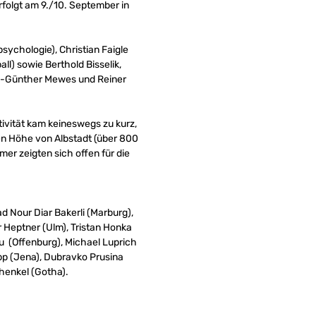
folgt am 9./10. September in
sychologie), Christian Faigle
ll) sowie Berthold Bisselik,
us-Günther Mewes und Reiner
ivität kam keineswegs zu kurz,
gen Höhe von Albstadt (über 800
er zeigten sich offen für die
d Nour Diar Bakerli (Marburg),
r Heptner (Ulm), Tristan Honka
ku (Offenburg), Michael Luprich
pp (Jena), Dubravko Prusina
ehenkel (Gotha).