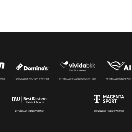
RTNER
OFFIZIELLER PREMIUM-PARTNER
OFFIZIELLER GESUNDHEITSPARTNER
OFFIZIELLER KREUZFAH
OFFIZIELLER HOTELPARTNER
OFFIZIELLER MEDIENPARTNER