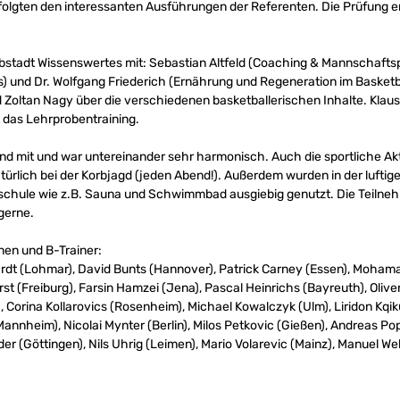
folgten den interessanten Ausführungen der Referenten. Die Prüfung er
lbstadt Wissenswertes mit: Sebastian Altfeld (Coaching & Mannschaftsp
s) und Dr. Wolfgang Friederich (Ernährung und Regeneration im Basketba
 Zoltan Nagy über die verschiedenen basketballerischen Inhalte. Kla
das Lehrprobentraining.
nd mit und war untereinander sehr harmonisch. Auch die sportliche Akt
türlich bei der Korbjagd (jeden Abend!). Außerdem wurden in der lufti
schule wie z.B. Sauna und Schwimmbad ausgiebig genutzt. Die Teilnehm
 gerne.
nen und B-Trainer:
hardt (Lohmar), David Bunts (Hannover), Patrick Carney (Essen), Mohama
st (Freiburg), Farsin Hamzei (Jena), Pascal Heinrichs (Bayreuth), Olive
, Corina Kollarovics (Rosenheim), Michael Kowalczyk (Ulm), Liridon Kqi
nnheim), Nicolai Mynter (Berlin), Milos Petkovic (Gießen), Andreas Po
er (Göttingen), Nils Uhrig (Leimen), Mario Volarevic (Mainz), Manuel W