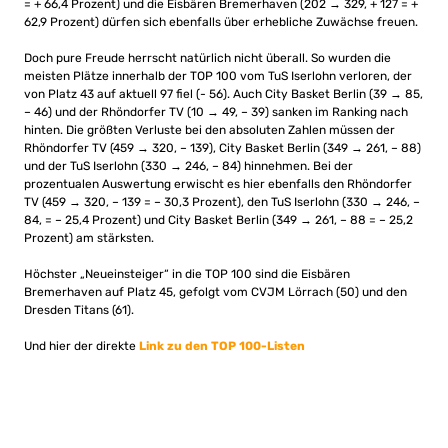
= + 66,4 Prozent) und die Eisbären Bremerhaven (202 → 329, + 127 = +
62,9 Prozent) dürfen sich ebenfalls über erhebliche Zuwächse freuen.
Doch pure Freude herrscht natürlich nicht überall. So wurden die
meisten Plätze innerhalb der TOP 100 vom TuS Iserlohn verloren, der
von Platz 43 auf aktuell 97 fiel (- 56). Auch City Basket Berlin (39 → 85,
– 46) und der Rhöndorfer TV (10 → 49, – 39) sanken im Ranking nach
hinten. Die größten Verluste bei den absoluten Zahlen müssen der
Rhöndorfer TV (459 → 320, – 139), City Basket Berlin (349 → 261, – 88)
und der TuS Iserlohn (330 → 246, – 84) hinnehmen. Bei der
prozentualen Auswertung erwischt es hier ebenfalls den Rhöndorfer
TV (459 → 320, – 139 = – 30,3 Prozent), den TuS Iserlohn (330 → 246, –
84, = – 25,4 Prozent) und City Basket Berlin (349 → 261, – 88 = – 25,2
Prozent) am stärksten.
Höchster „Neueinsteiger“ in die TOP 100 sind die Eisbären
Bremerhaven auf Platz 45, gefolgt vom CVJM Lörrach (50) und den
Dresden Titans (61).
Und hier der direkte
Link zu den TOP 100-Listen