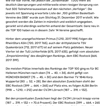
wie vor klar vorne, hat jedoch die „Schallmauer“ 1.000 mehr als
deutlich übersprungen und mittlerweile einen riesigen Vorsprung von
fast 500 Teilnehmerausweisen auf den nächsten „Verfolger“. Die
jeweils mit Spannung erwartete Liste der „100 größten Basketball-
Vereine des DBB“ wurde zum Stichtag 31. Dezember 2017 erstellt. Wie
gewohnt werden die Zahlen in männlich und weiblich angegeben,
gerankt wird allerdings weiterhin anhand der Gesamtzahl. Ganz neu in
die TOP 100 haben es in diesem Jahr 14 Vereine geschafft.
Hinter dem unangefochtenen Primus (1.210, 2017 998) folgen die
RheinStars Köln (720, 2017 765), auch der drittplatzierte TSV
Quakenbrück (712, 2017 677) ist auf seinem Platz geblieben. Neuer
Vierter ist der TuS Lichterfelde (675, 2017 635), gefolgt vom absoluten
„Emporkömmling“ des diesjährigen Rankings, dem EBC Rostock (664,
2017 399).
Die meisten Plätze innerhalb des Rankings der TOP 100 ging es für BC
Hellenen München nach oben (74 → 40, + 34), dicht geflgt von
MÜNCHEN BASKET (75 → 45, + 30) und dem Barmer TV 1846 Korp.
Wuppertal (80 → 52, + 28). Bei den absoluten Zuwächsen steht der
EBC Rostock (399 → 664, + 265) auf Platz eins, es folgen ALBA Berlin
(998 → 1.210, + 212) und der CVJM Lörrach (187 → 319, + 132).
Bei den prozentualen Zuwächsen liegt der CVJM Lörrach knapp vorne
(187 → 319, + 132 = + 70,6 Prozent). Der EBC Rostock (399 → 664, + 265