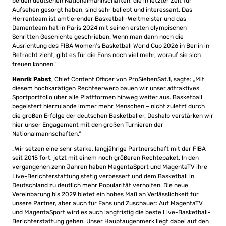
beiden deutschen Nationalmannschaften, die in letzter Zeit für
Aufsehen gesorgt haben, sind sehr beliebt und interessant. Das
Herrenteam ist amtierender Basketball-Weltmeister und das
Damenteam hat in Paris 2024 mit seinen ersten olympischen
Schritten Geschichte geschrieben. Wenn man dann noch die
Ausrichtung des FIBA Women’s Basketball World Cup 2026 in Berlin in
Betracht zieht, gibt es für die Fans noch viel mehr, worauf sie sich
freuen können.“
Henrik Pabst
, Chief Content Officer von ProSiebenSat.1, sagte: „Mit
diesem hochkarätigen Rechteerwerb bauen wir unser attraktives
Sportportfolio über alle Plattformen hinweg weiter aus. Basketball
begeistert hierzulande immer mehr Menschen – nicht zuletzt durch
die großen Erfolge der deutschen Basketballer. Deshalb verstärken wir
hier unser Engagement mit den großen Turnieren der
Nationalmannschaften.“
„Wir setzen eine sehr starke, langjährige Partnerschaft mit der FIBA
seit 2015 fort, jetzt mit einem noch größeren Rechtepaket. In den
vergangenen zehn Jahren haben MagentaSport und MagentaTV ihre
Live-Berichterstattung stetig verbessert und dem Basketball in
Deutschland zu deutlich mehr Popularität verholfen. Die neue
Vereinbarung bis 2029 bietet ein hohes Maß an Verlässlichkeit für
unsere Partner, aber auch für Fans und Zuschauer: Auf MagentaTV
und MagentaSport wird es auch langfristig die beste Live-Basketball-
Berichterstattung geben. Unser Hauptaugenmerk liegt dabei auf den