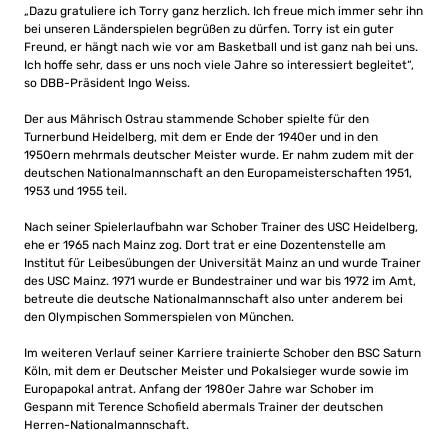
„Dazu gratuliere ich Torry ganz herzlich. Ich freue mich immer sehr ihn
bei unseren Länderspielen begrüßen zu dürfen. Torry ist ein guter
Freund, er hängt nach wie vor am Basketball und ist ganz nah bei uns.
Ich hoffe sehr, dass er uns noch viele Jahre so interessiert begleitet“,
so DBB-Präsident Ingo Weiss.
Der aus Mährisch Ostrau stammende Schober spielte für den
Turnerbund Heidelberg, mit dem er Ende der 1940er und in den
1950ern mehrmals deutscher Meister wurde. Er nahm zudem mit der
deutschen Nationalmannschaft an den Europameisterschaften 1951,
1953 und 1955 teil.
Nach seiner Spielerlaufbahn war Schober Trainer des USC Heidelberg,
ehe er 1965 nach Mainz zog. Dort trat er eine Dozentenstelle am
Institut für Leibesübungen der Universität Mainz an und wurde Trainer
des USC Mainz. 1971 wurde er Bundestrainer und war bis 1972 im Amt,
betreute die deutsche Nationalmannschaft also unter anderem bei
den Olympischen Sommerspielen von München.
Im weiteren Verlauf seiner Karriere trainierte Schober den BSC Saturn
Köln, mit dem er Deutscher Meister und Pokalsieger wurde sowie im
Europapokal antrat. Anfang der 1980er Jahre war Schober im
Gespann mit Terence Schofield abermals Trainer der deutschen
Herren-Nationalmannschaft.