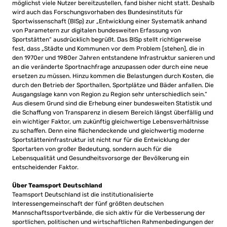
möglichst viele Nutzer bereitzustellen, fand bisher nicht statt. Deshalb
wird auch das Forschungsvorhaben des Bundesinstituts für
Sportwissenschaft (BISp) zur „Entwicklung einer Systematik anhand
von Parametern zur digitalen bundesweiten Erfassung von
Sportstätten“ ausdrücklich begrüßt. Das BISp stellt richtigerweise
fest, dass „Städte und Kommunen vor dem Problem [stehen], die in
den 1970er und 1980er Jahren entstandene Infrastruktur sanieren und
an die veränderte Sportnachfrage anzupassen oder durch eine neue
ersetzen zu müssen. Hinzu kommen die Belastungen durch Kosten, die
durch den Betrieb der Sporthallen, Sportplätze und Bäder anfallen. Die
Ausgangslage kann von Region zu Region sehr unterschiedlich sein.“
Aus diesem Grund sind die Erhebung einer bundesweiten Statistik und
die Schaffung von Transparenz in diesem Bereich längst überfällig und
ein wichtiger Faktor, um zukünftig gleichwertige Lebensverhältnisse
zu schaffen. Denn eine flächendeckende und gleichwertig moderne
Sportstätteninfrastruktur ist nicht nur für die Entwicklung der
Sportarten von großer Bedeutung, sondern auch für die
Lebensqualität und Gesundheitsvorsorge der Bevölkerung ein
entscheidender Faktor.
Über Teamsport Deutschland
Teamsport Deutschland ist die institutionalisierte
Interessengemeinschaft der fünf größten deutschen
Mannschaftssportverbände, die sich aktiv für die Verbesserung der
sportlichen, politischen und wirtschaftlichen Rahmenbedingungen der