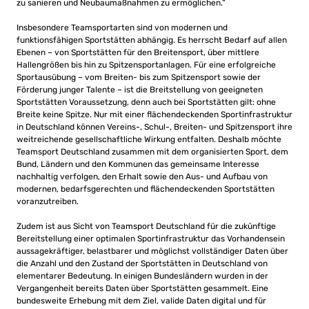
zu sanieren und Neubaumaßnahmen zu ermöglichen.“
Insbesondere Teamsportarten sind von modernen und
funktionsfähigen Sportstätten abhängig. Es herrscht Bedarf auf allen
Ebenen – von Sportstätten für den Breitensport, über mittlere
Hallengrößen bis hin zu Spitzensportanlagen. Für eine erfolgreiche
Sportausübung – vom Breiten- bis zum Spitzensport sowie der
Förderung junger Talente – ist die Breitstellung von geeigneten
Sportstätten Voraussetzung, denn auch bei Sportstätten gilt: ohne
Breite keine Spitze. Nur mit einer flächendeckenden Sportinfrastruktur
in Deutschland können Vereins-, Schul-, Breiten- und Spitzensport ihre
weitreichende gesellschaftliche Wirkung entfalten. Deshalb möchte
Teamsport Deutschland zusammen mit dem organisierten Sport, dem
Bund, Ländern und den Kommunen das gemeinsame Interesse
nachhaltig verfolgen, den Erhalt sowie den Aus- und Aufbau von
modernen, bedarfsgerechten und flächendeckenden Sportstätten
voranzutreiben.
Zudem ist aus Sicht von Teamsport Deutschland für die zukünftige
Bereitstellung einer optimalen Sportinfrastruktur das Vorhandensein
aussagekräftiger, belastbarer und möglichst vollständiger Daten über
die Anzahl und den Zustand der Sportstätten in Deutschland von
elementarer Bedeutung. In einigen Bundesländern wurden in der
Vergangenheit bereits Daten über Sportstätten gesammelt. Eine
bundesweite Erhebung mit dem Ziel, valide Daten digital und für