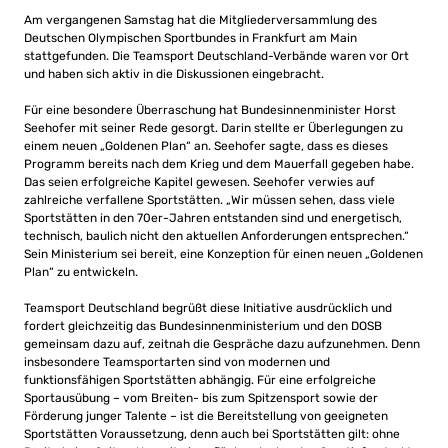
Am vergangenen Samstag hat die Mitgliederversammlung des
Deutschen Olympischen Sportbundes in Frankfurt am Main
stattgefunden. Die Teamsport Deutschland-Verbände waren vor Ort
und haben sich aktiv in die Diskussionen eingebracht.
Für eine besondere Überraschung hat Bundesinnenminister Horst
Seehofer mit seiner Rede gesorgt. Darin stellte er Überlegungen zu
einem neuen „Goldenen Plan“ an. Seehofer sagte, dass es dieses
Programm bereits nach dem Krieg und dem Mauerfall gegeben habe.
Das seien erfolgreiche Kapitel gewesen. Seehofer verwies auf
zahlreiche verfallene Sportstätten. „Wir müssen sehen, dass viele
Sportstätten in den 70er-Jahren entstanden sind und energetisch,
technisch, baulich nicht den aktuellen Anforderungen entsprechen.“
Sein Ministerium sei bereit, eine Konzeption für einen neuen „Goldenen
Plan“ zu entwickeln.
Teamsport Deutschland begrüßt diese Initiative ausdrücklich und
fordert gleichzeitig das Bundesinnenministerium und den DOSB
gemeinsam dazu auf, zeitnah die Gespräche dazu aufzunehmen. Denn
insbesondere Teamsportarten sind von modernen und
funktionsfähigen Sportstätten abhängig. Für eine erfolgreiche
Sportausübung – vom Breiten- bis zum Spitzensport sowie der
Förderung junger Talente – ist die Bereitstellung von geeigneten
Sportstätten Voraussetzung, denn auch bei Sportstätten gilt: ohne