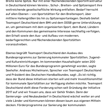
Breite keine Spitze. Nur mit einer flächendeckenden Sportinfrastruktur
in Deutschland können Vereins-, Schul-, Breiten- und Spitzensport ihre
weitreichende gesellschaftliche Wirkung entfalten. Bedarf herrscht
auf allen Ebenen – von Sportstätten für den Breitensport, über
mittlere Hallengrößen bis hin zu Spitzensportanlagen. Deshalb bietet
Teamsport Deutschland dem BMI und dem DOSB gerne Unterstützung
an, um gemeinsam mit dem organisierten Sport, dem Bund, Ländern
und den Kommunen das gemeinsame Interesse nachhaltig verfolgen,
den Erhalt sowie den Aus- und Aufbau von modernen,
bedarfsgerechten und flächendeckenden Sportstätten
voranzutreiben.
Ebenso begrüßt Teamsport Deutschland den Ausbau des
Bundesprogramms zur Sanierung kommunaler Sportstätten, Jugend-
und Kultureinrichtungen. Im kommenden Haushaltsjahr seien 200
Millionen Euro für das Bundesprogramm genehmigt worden, sagte
Seehofer. Andreas Michelmann, Sprecher von Teamsport Deutschland
und Präsident des Deutschen Handballbundes, sagt: „Es ist richtig,
dass der Bund diese Initiativen starten will und mehr Investitionsmittel
für kommunale Sportstätten zur Verfügung stellen möchte. Teamsport
Deutschland stellt diese Forderung schon seit Gründung der Initiative
2017 auf und wir freuen uns, dass wir Gehör finden. Denn der
Sanierungs- und Neubaubedarf in Deutschland wächst weiter an und
viele Länder und Kommunen können diesen kaum aus eigenen Mitteln
decken. Förderprogramme zur Sanierung der kommunalen