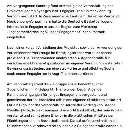
Am vergangenen Sonntag fand erstmalig eine Veranstaltung des
Projektes „Teamplayer gesucht: Engagier Dich!“ in Mecklenburg-
Vorpommern statt. In Zusammenarbeit mit dem Basketball-Verband
Mecklenburg-Vorpommern hatte die Deutsche Basketballjugend
interessierte Engagierte aus der Region zum Workshop
„Engagemenförderung/Junges Engagement“ nach Rostock
eingeladen.
Nach einer kurzen Vorstellung des Projektes sowie der Anwendung der
verschiedenen Werkzeuge im Beratungsordner wurde es schnell
praktisch. Die Teilnehmenden analysierten Aufgabenprofile für
verschiedene Ehrenamtspositionen im eigenen Verein und gestalteten
Gewinnungsstrategien, um eine strukturierte und effektive Suche
nach neuen Engagierten in Angriff nehmen zu können.
Am Nachmittag stand die Zielgruppe sozial benachteiligter
Jugendlicher im Mittelpunkt. Hier wurden begünstigende
Rahmenbedingungen für junges Engagement vorgestellt und
gemeinsam deren Umsetzbarkeit in den eigenen Strukturen diskutiert.
Für ein Highlight der Veranstaltung sorgte der Vortrag von Gregor
Wendler (
Foto
, Projektmanager One World Basketball), der sein Projekt
vorstellte und somit einen Einblick in die praktischen Ansätze der
Flüchtlingsarbeit im Basketball anbot. Darauf aufbauend hatten die
teilnehmenden Vereinsvertreter/innen die Gelegenheit miteinander in