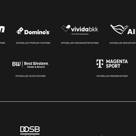
RTNER
OFFIZIELLER PREMIUM-PARTNER
OFFIZIELLER GESUNDHEITSPARTNER
OFFIZIELLER KREUZFAH
OFFIZIELLER HOTELPARTNER
OFFIZIELLER MEDIENPARTNER