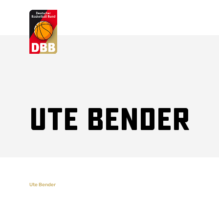
Suchvorschläge
Lorem Ipsum
Dolor Sit
Amet Valputo
Ute Bender
Ute Bender