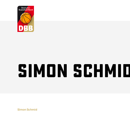
Suchvorschläge
Lorem Ipsum
Dolor Sit
Amet Valputo
Simon Schmi
Simon Schmid