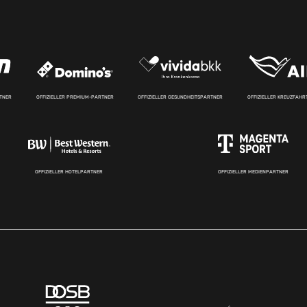
RTNER
OFFIZIELLER PREMIUM-PARTNER
OFFIZIELLER GESUNDHEITSPARTNER
OFFIZIELLER KREUZFAH
OFFIZIELLER HOTELPARTNER
OFFIZIELLER MEDIENPARTNER