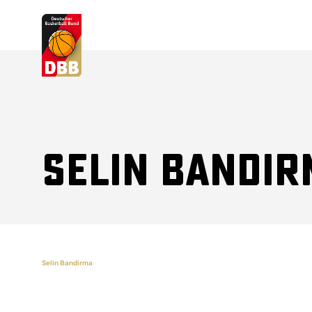
Suchvorschläge
Lorem Ipsum
Dolor Sit
Amet Valputo
Selin Bandir
Selin Bandirma