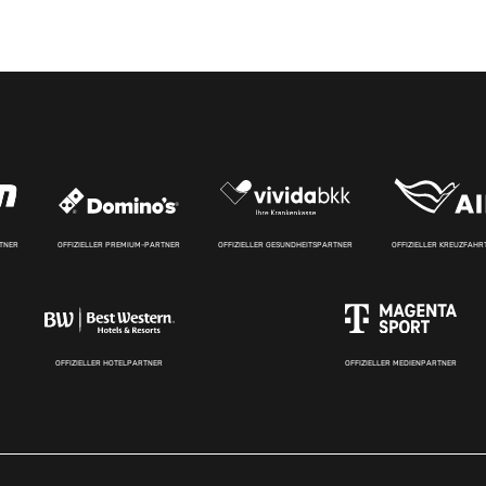
RTNER
OFFIZIELLER PREMIUM-PARTNER
OFFIZIELLER GESUNDHEITSPARTNER
OFFIZIELLER KREUZFAH
OFFIZIELLER HOTELPARTNER
OFFIZIELLER MEDIENPARTNER