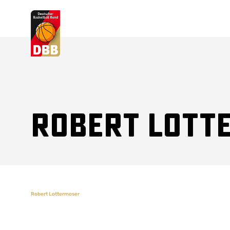
Suchvorschläge
Lorem Ipsum
Dolor Sit
Amet Valputo
Robert Lott
Robert Lottermoser