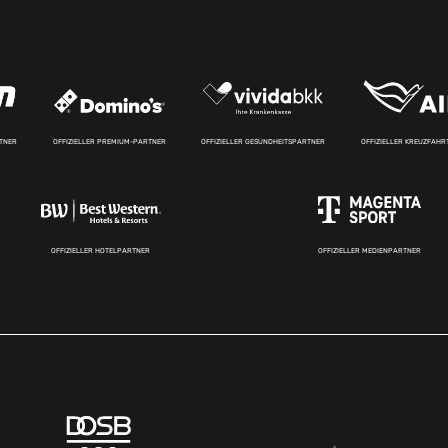
RTNER
OFFIZIELLER PREMIUM-PARTNER
OFFIZIELLER GESUNDHEITSPARTNER
OFFIZIELLER KREUZFAH
OFFIZIELLER HOTELPARTNER
OFFIZIELLER MEDIENPARTNER