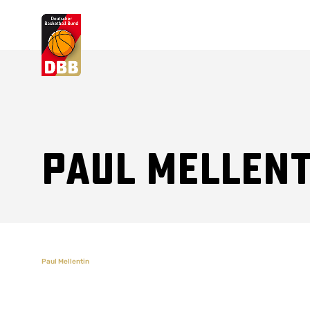
Suchvorschläge
Lorem Ipsum
Dolor Sit
Amet Valputo
Paul Mellent
Paul Mellentin