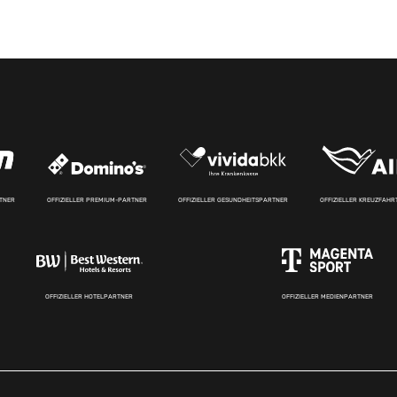
RTNER
OFFIZIELLER PREMIUM-PARTNER
OFFIZIELLER GESUNDHEITSPARTNER
OFFIZIELLER KREUZFAH
OFFIZIELLER HOTELPARTNER
OFFIZIELLER MEDIENPARTNER