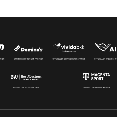
RTNER
OFFIZIELLER PREMIUM-PARTNER
OFFIZIELLER GESUNDHEITSPARTNER
OFFIZIELLER KREUZFAH
OFFIZIELLER HOTELPARTNER
OFFIZIELLER MEDIENPARTNER