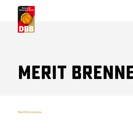
Suchvorschläge
Lorem Ipsum
Dolor Sit
Amet Valputo
Merit Brenn
Merit Brennecke