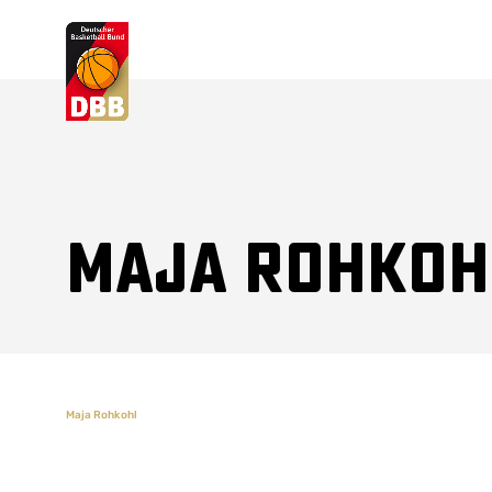
Suchvorschläge
Lorem Ipsum
Dolor Sit
Amet Valputo
Maja Rohkoh
Maja Rohkohl