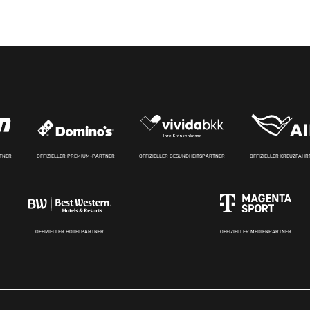
RTNER
OFFIZIELLER PREMIUM-PARTNER
OFFIZIELLER GESUNDHEITSPARTNER
OFFIZIELLER KREUZFAH
OFFIZIELLER HOTELPARTNER
OFFIZIELLER MEDIENPARTNER