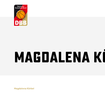
Suchvorschläge
Lorem Ipsum
Dolor Sit
Amet Valputo
Magdalena K
Magdalena Körbel