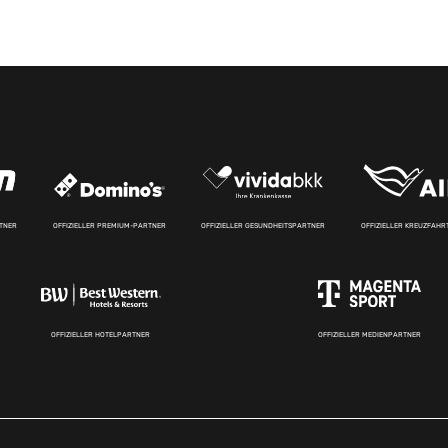
RTNER
OFFIZIELLER PREMIUM-PARTNER
OFFIZIELLER GESUNDHEITSPARTNER
OFFIZIELLER KREUZFAH
OFFIZIELLER HOTELPARTNER
OFFIZIELLER MEDIENPARTNER