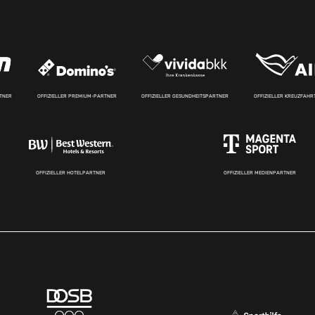
RTNER
OFFIZIELLER PREMIUM-PARTNER
OFFIZIELLER GESUNDHEITSPARTNER
OFFIZIELLER KREUZFAH
OFFIZIELLER HOTELPARTNER
OFFIZIELLER MEDIENPARTNER