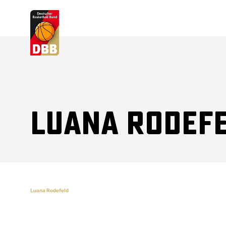
Suchvorschläge
Lorem Ipsum
Dolor Sit
Amet Valputo
Luana Rodef
Luana Rodefeld