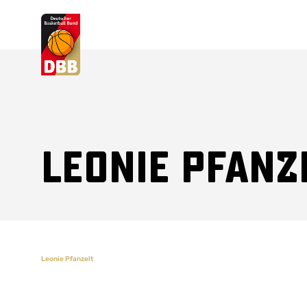
Suchvorschläge
Lorem Ipsum
Dolor Sit
Amet Valputo
Leonie Pfanz
Leonie Pfanzelt