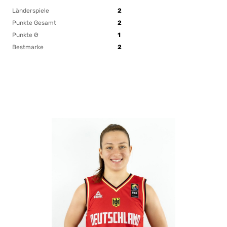
Länderspiele
2
Punkte Gesamt
2
Punkte Ø
1
Bestmarke
2