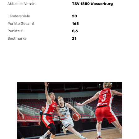
Aktueller Verein
TSV 1880 Wasserburg
Länderspiele
20
Punkte Gesamt
168
Punkte Ø
8,6
Bestmarke
21