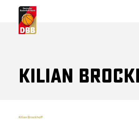
Suchvorschläge
Lorem Ipsum
Dolor Sit
Amet Valputo
Kilian Brock
Kilian Brockhoff