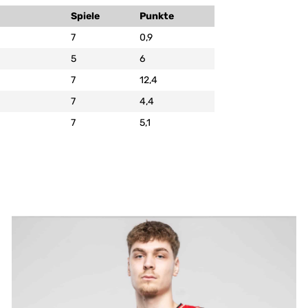
Spiele
Punkte
7
0,9
5
6
7
12,4
7
4,4
7
5,1