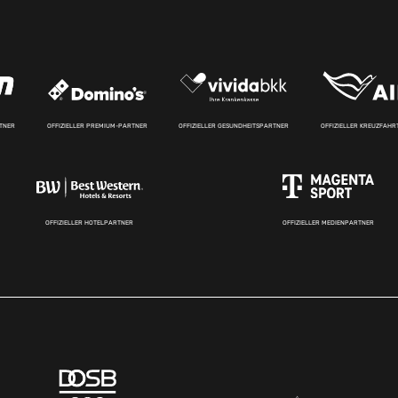
RTNER
OFFIZIELLER PREMIUM-PARTNER
OFFIZIELLER GESUNDHEITSPARTNER
OFFIZIELLER KREUZFAH
OFFIZIELLER HOTELPARTNER
OFFIZIELLER MEDIENPARTNER