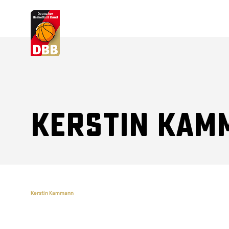
Suchvorschläge
Lorem Ipsum
Dolor Sit
Amet Valputo
Kerstin Kam
Kerstin Kammann