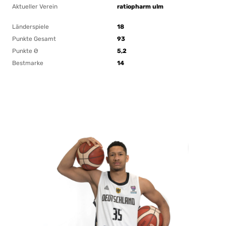
Aktueller Verein
ratiopharm ulm
Länderspiele
18
Punkte Gesamt
93
Punkte Ø
5,2
Bestmarke
14