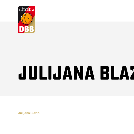
Suchvorschläge
Lorem Ipsum
Dolor Sit
Amet Valputo
Julijana Bla
Julijana Blazic