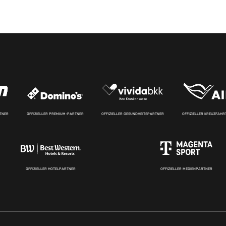
RTNER
OFFIZIELLER PREMIUM-PARTNER
OFFIZIELLER GESUNDHEITSPARTNER
OFFIZIELLER KREUZFAH
OFFIZIELLER HOTELPARTNER
OFFIZIELLER MEDIENPARTNER