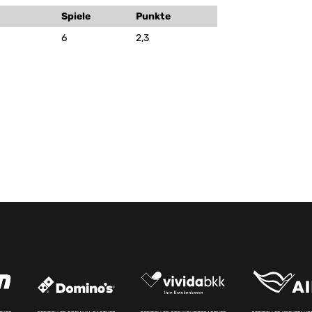
Spiele
Punkte
6
2,3