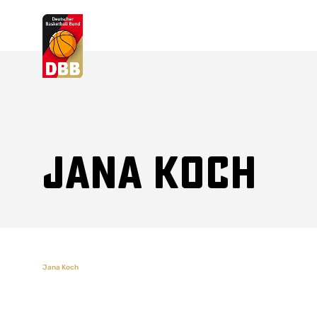
Suchvorschläge
Lorem Ipsum
Dolor Sit
Amet Valputo
Jana Koch
Jana Koch