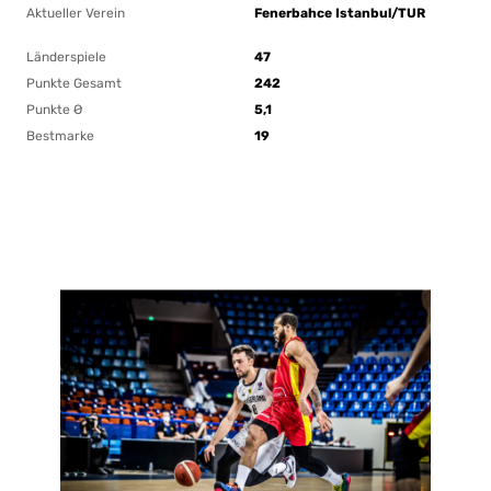
Aktueller Verein
Fenerbahce Istanbul/TUR
Länderspiele
47
Punkte Gesamt
242
Punkte Ø
5,1
Bestmarke
19