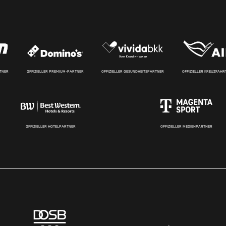
RTNER
OFFIZIELLER PREMIUM-PARTNER
OFFIZIELLER GESUNDHEITSPARTNER
OFFIZIELLER KREUZFAH
OFFIZIELLER HOTELPARTNER
OFFIZIELLER MEDIENPARTNER