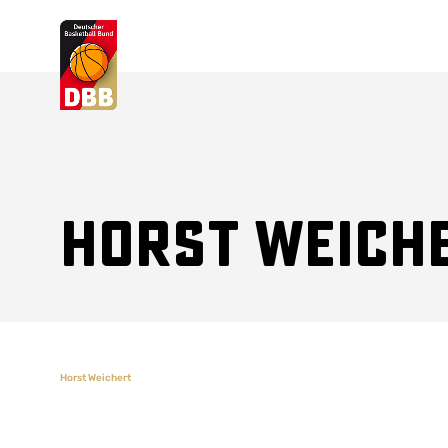
Suchvorschläge
Lorem Ipsum
Dolor Sit
Amet Valputo
Horst Weich
Horst Weichert