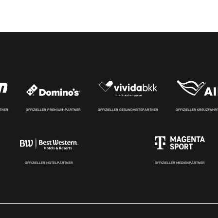
RTNER
OFFIZIELLER PREMIUM-PARTNER
OFFIZIELLER GESUNDHEITSPARTNER
OFFIZIELLER KREUZFAH
OFFIZIELLER HOTELPARTNER
OFFIZIELLER MEDIENPARTNER