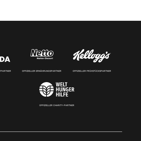
RTPARTNER
OFFIZIELLER ERNÄHRUNGSPARTNER
OFFIZIELLER FRÜHSTÜCKSPARTNER
OFFIZIELLER CHARITY-PARTNER