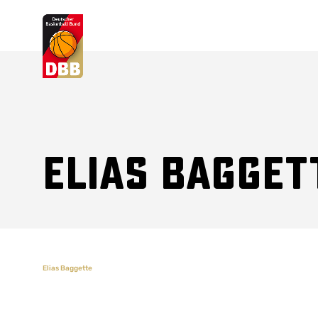
Suchvorschläge
Lorem Ipsum
Dolor Sit
Amet Valputo
Elias Bagget
Elias Baggette