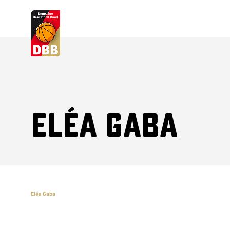
Suchvorschläge
Lorem Ipsum
Dolor Sit
Amet Valputo
Eléa Gaba
Eléa Gaba