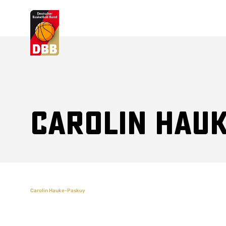
Suchvorschläge
Lorem Ipsum
Dolor Sit
Amet Valputo
Carolin Hau
Carolin Hauke-Paskuy