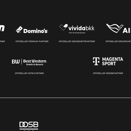
RTNER
OFFIZIELLER PREMIUM-PARTNER
OFFIZIELLER GESUNDHEITSPARTNER
OFFIZIELLER KREUZFAH
OFFIZIELLER HOTELPARTNER
OFFIZIELLER MEDIENPARTNER