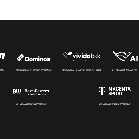
RTNER
OFFIZIELLER PREMIUM-PARTNER
OFFIZIELLER GESUNDHEITSPARTNER
OFFIZIELLER KREUZFAH
OFFIZIELLER HOTELPARTNER
OFFIZIELLER MEDIENPARTNER