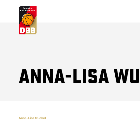
Suchvorschläge
Lorem Ipsum
Dolor Sit
Amet Valputo
Anna-Lisa W
Anna-Lisa Wuckel