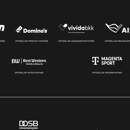
RTNER
OFFIZIELLER PREMIUM-PARTNER
OFFIZIELLER GESUNDHEITSPARTNER
OFFIZIELLER KREUZFAH
OFFIZIELLER HOTELPARTNER
OFFIZIELLER MEDIENPARTNER