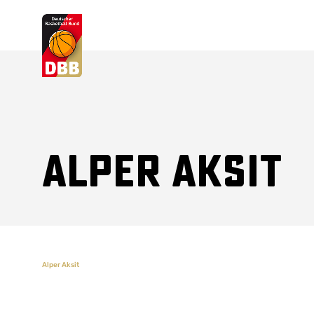
Suchvorschläge
Lorem Ipsum
Dolor Sit
Amet Valputo
Alper Aksit
Alper Aksit