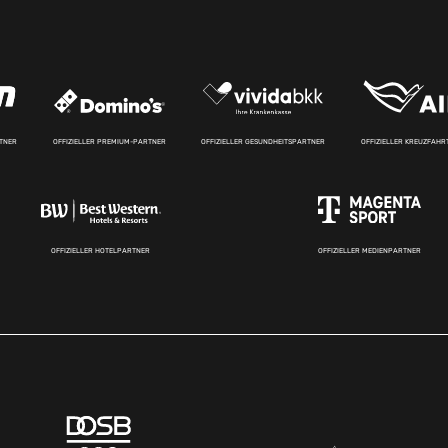
RTNER
OFFIZIELLER PREMIUM-PARTNER
OFFIZIELLER GESUNDHEITSPARTNER
OFFIZIELLER KREUZFAH
OFFIZIELLER HOTELPARTNER
OFFIZIELLER MEDIENPARTNER