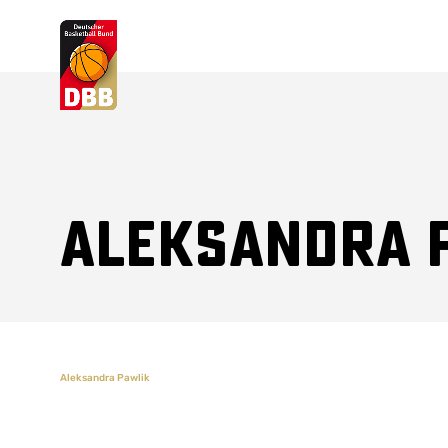
Suchvorschläge
Lorem Ipsum
Dolor Sit
Amet Valputo
Aleksandra 
Aleksandra Pawlik