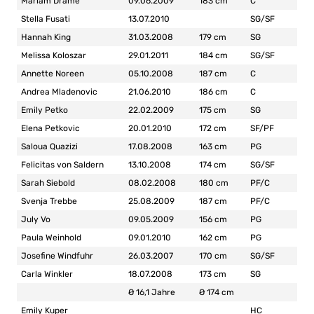
Mariam Dramé
09.06.2009
183 cm
C
Stella Fusati
13.07.2010
SG/SF
Hannah King
31.03.2008
179 cm
SG
Melissa Koloszar
29.01.2011
184 cm
SG/SF
Annette Noreen
05.10.2008
187 cm
C
Andrea Mladenovic
21.06.2010
186 cm
C
Emily Petko
22.02.2009
175 cm
SG
Elena Petkovic
20.01.2010
172 cm
SF/PF
Saloua Quazizi
17.08.2008
163 cm
PG
Felicitas von Saldern
13.10.2008
174 cm
SG/SF
Sarah Siebold
08.02.2008
180 cm
PF/C
Svenja Trebbe
25.08.2009
187 cm
PF/C
July Vo
09.05.2009
156 cm
PG
Paula Weinhold
09.01.2010
162 cm
PG
Josefine Windfuhr
26.03.2007
170 cm
SG/SF
Carla Winkler
18.07.2008
173 cm
SG
Ø 16,1 Jahre
Ø 174 cm
Emily Kuper
HC