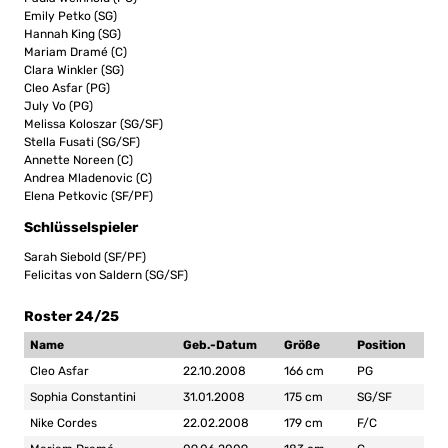
Emily Petko (SG)
Hannah King (SG)
Mariam Dramé (C)
Clara Winkler (SG)
Cleo Asfar (PG)
July Vo (PG)
Melissa Koloszar (SG/SF)
Stella Fusati (SG/SF)
Annette Noreen (C)
Andrea Mladenovic (C)
Elena Petkovic (SF/PF)
Schlüsselspieler
Sarah Siebold (SF/PF)
Felicitas von Saldern (SG/SF)
Roster 24/25
Name
Geb.-Datum
Größe
Position
Cleo Asfar
22.10.2008
166 cm
PG
Sophia Constantini
31.01.2008
175 cm
SG/SF
Nike Cordes
22.02.2008
179 cm
F/C