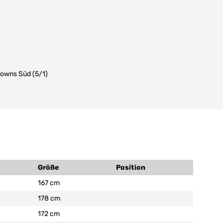
ydowns Süd (5/1)
Größe
Position
167 cm
178 cm
172 cm