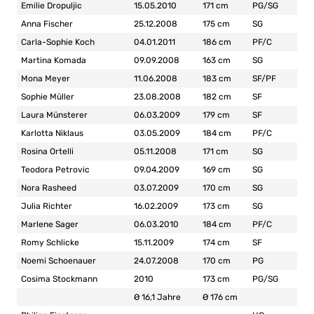
Emilie Dropuljic
15.05.2010
171 cm
PG/SG
Anna Fischer
25.12.2008
175 cm
SG
Carla-Sophie Koch
04.01.2011
186 cm
PF/C
Martina Komada
09.09.2008
163 cm
SG
Mona Meyer
11.06.2008
183 cm
SF/PF
Sophie Müller
23.08.2008
182 cm
SF
Laura Münsterer
06.03.2009
179 cm
SF
Karlotta Niklaus
03.05.2009
184 cm
PF/C
Rosina Ortelli
05.11.2008
171 cm
SG
Teodora Petrovic
09.04.2009
169 cm
SG
Nora Rasheed
03.07.2009
170 cm
SG
Julia Richter
16.02.2009
173 cm
SG
Marlene Sager
06.03.2010
184 cm
PF/C
Romy Schlicke
15.11.2009
174 cm
SF
Noemi Schoenauer
24.07.2008
170 cm
PG
Cosima Stockmann
2010
173 cm
PG/SG
Ø 16,1 Jahre
Ø 176 cm