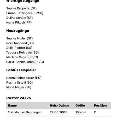
Wichtige Abgänge
Sophie Dropuljic (SF)
Emma Rettinger (PG/SG)
Julina Schüle (SF)
Ivana Pikush (PF)
Neuzugänge
Sophie Müller (SF)
Nora Rasheed (SG)
Julia Richter (SG)
Teodora Petrovic (SG)
Marlene Sager (PF/C)
Carla-Sophie Koch (PF/C)
Schlüsselspieler
Noemi Schoenauer (PG)
Rosina Ortelli (SG)
Mona Meyer (SF)
Roster 24/25
Name
Geb.-Datum
Größe
Position
Matilda van Beuningen
22.08.2008
186 cm
C