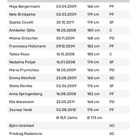
Maja Bergermann
03.04.2009
166 cm
PF
Nele Brinkpeter
02.03.2009
179 cm
PF
Sophia Covelli
30.10.2011
174 cm
SF
Annäeller Djilla
18.05.2008
180 cm
C
Milena Gröschler
05.11.2009
168 cm
PG
Francesca Hülsmann
09.12.2009
182 cm
PF
Tabea Kluss
16.12.2008
185 cm
C
Nadalina Poljak
16.01.2008
174 cm
SF
Maria Prymichou
18.05.2009
166 cm
PG
Emma Reinfeld
23.08.2009
160 cm
SG
Stella Reinike
02.06.2009
176 cm
SF
Anna Springenberg
16.08.2008
182 cm
PF
Ella Wiesmann
22.05.2011
164 cm
PG
Zeynep Yanik
02.08.2010
175 cm
PF
Ø 15,9 Jahre
Ø 173 cm
Björn Grönheit
HC
Predrag Radanovic
AC