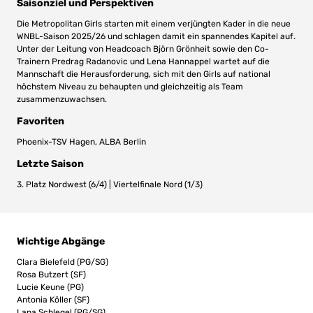
Saisonziel und Perspektiven
Die Metropolitan Girls starten mit einem verjüngten Kader in die neue
WNBL-Saison 2025/26 und schlagen damit ein spannendes Kapitel auf.
Unter der Leitung von Headcoach Björn Grönheit sowie den Co-
Trainern Predrag Radanovic und Lena Hannappel wartet auf die
Mannschaft die Herausforderung, sich mit den Girls auf national
höchstem Niveau zu behaupten und gleichzeitig als Team
zusammenzuwachsen.
Favoriten
Phoenix-TSV Hagen, ALBA Berlin
Letzte Saison
3. Platz Nordwest (6/4) | Viertelfinale Nord (1/3)
Wichtige Abgänge
Clara Bielefeld (PG/SG)
Rosa Butzert (SF)
Lucie Keune (PG)
Antonia Köller (SF)
Lana Schlegel (PG/SG)