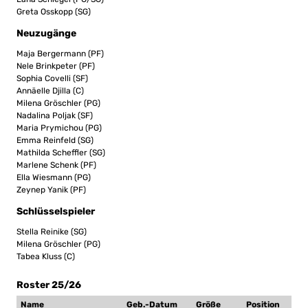
Greta Osskopp (SG)
Neuzugänge
Maja Bergermann (PF)
Nele Brinkpeter (PF)
Sophia Covelli (SF)
Annäelle Djilla (C)
Milena Gröschler (PG)
Nadalina Poljak (SF)
Maria Prymichou (PG)
Emma Reinfeld (SG)
Mathilda Scheffler (SG)
Marlene Schenk (PF)
Ella Wiesmann (PG)
Zeynep Yanik (PF)
Schlüsselspieler
Stella Reinike (SG)
Milena Gröschler (PG)
Tabea Kluss (C)
Roster 25/26
Name
Geb.-Datum
Größe
Position