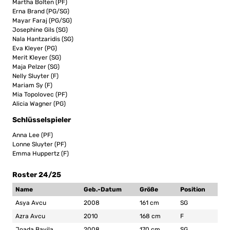
Martha Bolten (PF)
Erna Brand (PG/SG)
Mayar Faraj (PG/SG)
Josephine Gils (SG)
Nala Hantzaridis (SG)
Eva Kleyer (PG)
Merit Kleyer (SG)
Maja Pelzer (SG)
Nelly Sluyter (F)
Mariam Sy (F)
Mia Topolovec (PF)
Alicia Wagner (PG)
Schlüsselspieler
Anna Lee (PF)
Lonne Sluyter (PF)
Emma Huppertz (F)
Roster 24/25
Name
Geb.-Datum
Größe
Position
Asya Avcu
2008
161 cm
SG
Azra Avcu
2010
168 cm
F
Joada Bayila
2008
170 cm
SG