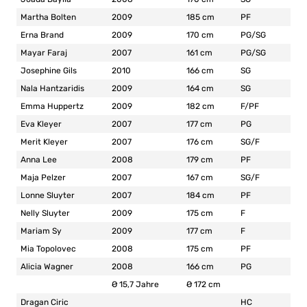
Martha Bolten
2009
185 cm
PF
Erna Brand
2009
170 cm
PG/SG
Mayar Faraj
2007
161 cm
PG/SG
Josephine Gils
2010
166 cm
SG
Nala Hantzaridis
2009
164 cm
SG
Emma Huppertz
2009
182 cm
F/PF
Eva Kleyer
2007
177 cm
PG
Merit Kleyer
2007
176 cm
SG/F
Anna Lee
2008
179 cm
PF
Maja Pelzer
2007
167 cm
SG/F
Lonne Sluyter
2007
184 cm
PF
Nelly Sluyter
2009
175 cm
F
Mariam Sy
2009
177 cm
F
Mia Topolovec
2008
175 cm
PF
Alicia Wagner
2008
166 cm
PG
Ø 15,7 Jahre
Ø 172 cm
Dragan Ciric
HC