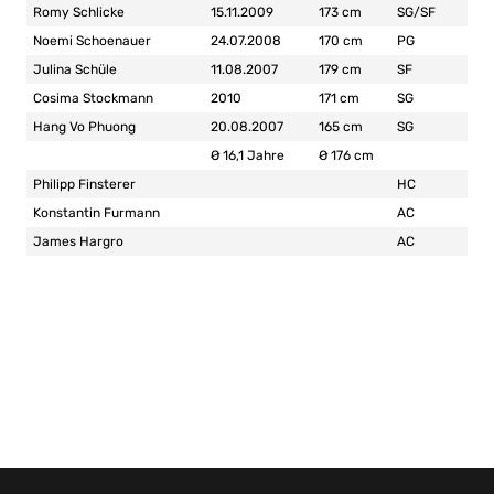
Romy Schlicke
15.11.2009
173 cm
SG/SF
Noemi Schoenauer
24.07.2008
170 cm
PG
Julina Schüle
11.08.2007
179 cm
SF
Cosima Stockmann
2010
171 cm
SG
Hang Vo Phuong
20.08.2007
165 cm
SG
Ø 16,1 Jahre
Ø 176 cm
Philipp Finsterer
HC
Konstantin Furmann
AC
James Hargro
AC