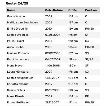
Roster 24/25
Name
Geb.-Datum
Größe
Position
Grace Aisabor
2007
184 cm
C
Matilda van Beuningen
2008
187 cm
C
Emilie Dropuljic
2010
169 cm
PG/SG
Sophie Dropuljic
07.06.2007
176 cm
SF
Paula Eckert
2007
170 cm
SG
Anna Fischer
2008
175 cm
PG/SG
Martina Komada
09.09.2008
162 cm
SG
Patricia Lohneis
04.07.2007
179 cm
SF/PF
Mona Meyer
11.06.2008
180 cm
SF
Laura Münsterer
2009
178 cm
SG
Sophie Neugebauer
13.12.2007
185 cm
C
Karlotta Niklaus
2009
186 cm
C
Rosina Ortelli
05.11.2008
170 cm
SG
Ivana Pikush
2007
184 cm
PF
Emma Rettinger
29.11.2007
171 cm
PG/SG