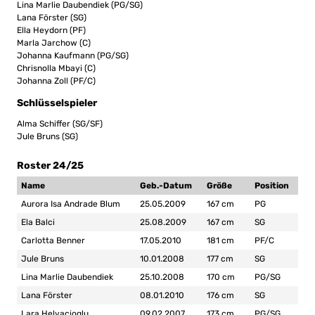
Lina Marlie Daubendiek (PG/SG)
Lana Förster (SG)
Ella Heydorn (PF)
Marla Jarchow (C)
Johanna Kaufmann (PG/SG)
Chrisnolla Mbayi (C)
Johanna Zoll (PF/C)
Schlüsselspieler
Alma Schiffer (SG/SF)
Jule Bruns (SG)
Roster 24/25
Name
Geb.-Datum
Größe
Position
Aurora Isa Andrade Blum
25.05.2009
167 cm
PG
Ela Balci
25.08.2009
167 cm
SG
Carlotta Benner
17.05.2010
181 cm
PF/C
Jule Bruns
10.01.2008
177 cm
SG
Lina Marlie Daubendiek
25.10.2008
170 cm
PG/SG
Lana Förster
08.01.2010
176 cm
SG
Lara Helvacioglu
09.02.2007
173 cm
PG/SG