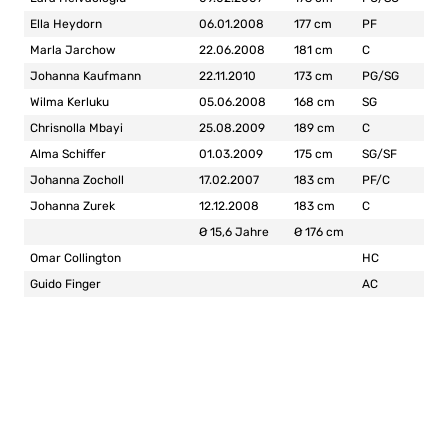
Ella Heydorn
06.01.2008
177 cm
PF
Marla Jarchow
22.06.2008
181 cm
C
Johanna Kaufmann
22.11.2010
173 cm
PG/SG
Wilma Kerluku
05.06.2008
168 cm
SG
Chrisnolla Mbayi
25.08.2009
189 cm
C
Alma Schiffer
01.03.2009
175 cm
SG/SF
Johanna Zocholl
17.02.2007
183 cm
PF/C
Johanna Zurek
12.12.2008
183 cm
C
Ø 15,6 Jahre
Ø 176 cm
Omar Collington
HC
Guido Finger
AC