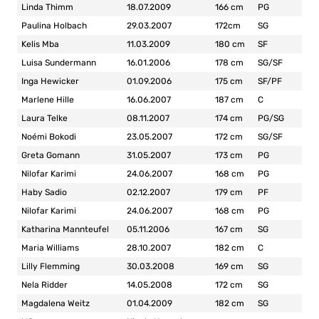
Linda Thimm
18.07.2009
166 cm
PG
Paulina Holbach
29.03.2007
172cm
SG
Kelis Mba
11.03.2009
180 cm
SF
Luisa Sundermann
16.01.2006
178 cm
SG/SF
Inga Hewicker
01.09.2006
175 cm
SF/PF
Marlene Hille
16.06.2007
187 cm
C
Laura Telke
08.11.2007
174 cm
PG/SG
Noémi Bokodi
23.05.2007
172 cm
SG/SF
Greta Gomann
31.05.2007
173 cm
PG
Nilofar Karimi
24.06.2007
168 cm
PG
Haby Sadio
02.12.2007
179 cm
PF
Nilofar Karimi
24.06.2007
168 cm
PG
Katharina Mannteufel
05.11.2006
167 cm
SG
Maria Williams
28.10.2007
182 cm
C
Lilly Flemming
30.03.2008
169 cm
SG
Nela Ridder
14.05.2008
172 cm
SG
Magdalena Weitz
01.04.2009
182 cm
SG