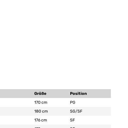
Größe
Position
170 cm
PG
180 cm
SG/SF
176 cm
SF