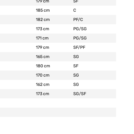
179 cm
SF
185 cm
C
182 cm
PF/C
173 cm
PG/SG
171 cm
PG/SG
179 cm
SF/PF
165 cm
SG
180 cm
SF
170 cm
SG
162 cm
SG
173 cm
SG/SF