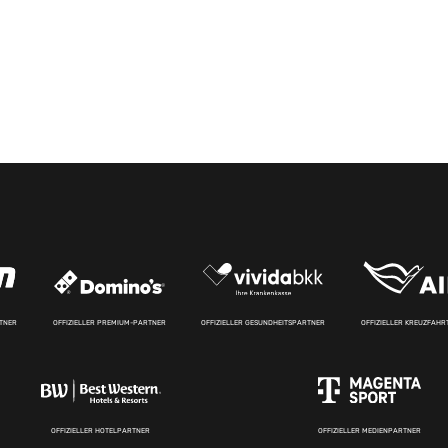
RTNER
OFFIZIELLER PREMIUM-PARTNER
OFFIZIELLER GESUNDHEITSPARTNER
OFFIZIELLER KREUZFAH
OFFIZIELLER HOTELPARTNER
OFFIZIELLER MEDIENPARTNER