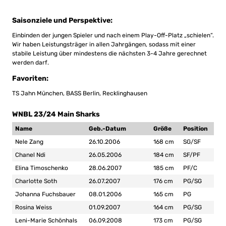
Saisonziele und Perspektive
:
Einbinden der jungen Spieler und nach einem Play-Off-Platz „schielen“.
Wir haben Leistungsträger in allen Jahrgängen, sodass mit einer
stabile Leistung über mindestens die nächsten 3-4 Jahre gerechnet
werden darf.
Favoriten:
TS Jahn München, BASS Berlin, Recklinghausen
WNBL 23/24 Main Sharks
Name
Geb.-Datum
Größe
Position
Nele Zang
26.10.2006
168 cm
SG/SF
Chanel Ndi
26.05.2006
184 cm
SF/PF
Elina Timoschenko
28.06.2007
185 cm
PF/C
Charlotte Soth
26.07.2007
176 cm
PG/SG
Johanna Fuchsbauer
08.01.2006
165 cm
PG
Rosina Weiss
01.09.2007
164 cm
PG/SG
Leni-Marie Schönhals
06.09.2008
173 cm
PG/SG