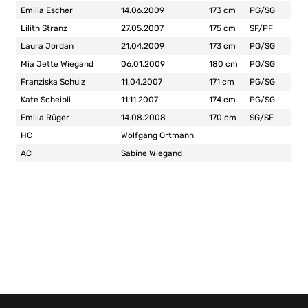
Emilia Escher
14.06.2009
173 cm
PG/SG
Lilith Stranz
27.05.2007
175 cm
SF/PF
Laura Jordan
21.04.2009
173 cm
PG/SG
Mia Jette Wiegand
06.01.2009
180 cm
PG/SG
Franziska Schulz
11.04.2007
171 cm
PG/SG
Kate Scheibli
11.11.2007
174 cm
PG/SG
Emilia Rüger
14.08.2008
170 cm
SG/SF
HC
Wolfgang Ortmann
AC
Sabine Wiegand