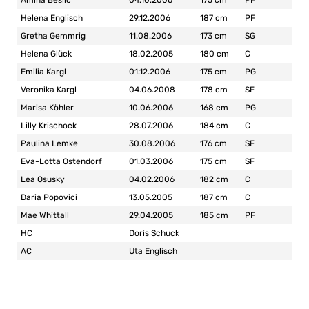
Helena Englisch
29.12.2006
187 cm
PF
Gretha Gemmrig
11.08.2006
173 cm
SG
Helena Glück
18.02.2005
180 cm
C
Emilia Kargl
01.12.2006
175 cm
PG
Veronika Kargl
04.06.2008
178 cm
SF
Marisa Köhler
10.06.2006
168 cm
PG
Lilly Krischock
28.07.2006
184 cm
C
Paulina Lemke
30.08.2006
176 cm
SF
Eva-Lotta Ostendorf
01.03.2006
175 cm
SF
Lea Osusky
04.02.2006
182 cm
C
Daria Popovici
13.05.2005
187 cm
C
Mae Whittall
29.04.2005
185 cm
PF
HC
Doris Schuck
AC
Uta Englisch