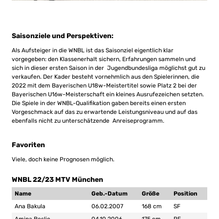
Saisonziele und Perspektiven:
Als Aufsteiger in die WNBL ist das Saisonziel eigentlich klar
vorgegeben: den Klassenerhalt sichern, Erfahrungen sammeln und
sich in dieser ersten Saison in der Jugendbundesliga möglichst gut zu
verkaufen. Der Kader besteht vornehmlich aus den Spielerinnen, die
2022 mit dem Bayerischen U18w-Meistertitel sowie Platz 2 bei der
Bayerischen U16w-Meisterschaft ein kleines Ausrufezeichen setzten.
Die Spiele in der WNBL-Qualifikation gaben bereits einen ersten
Vorgeschmack auf das zu erwartende Leistungsniveau und auf das
ebenfalls nicht zu unterschätzende Anreiseprogramm.
Favoriten
Viele, doch keine Prognosen möglich.
WNBL 22/23 MTV München
Name
Geb.-Datum
Größe
Position
Ana Bakula
06.02.2007
168 cm
SF
Amina Beslic
04.10.2006
175 cm
PF