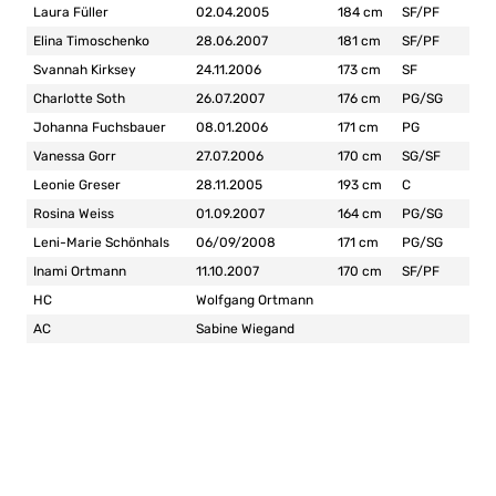
Laura Füller
02.04.2005
184 cm
SF/PF
Elina Timoschenko
28.06.2007
181 cm
SF/PF
Svannah Kirksey
24.11.2006
173 cm
SF
Charlotte Soth
26.07.2007
176 cm
PG/SG
Johanna Fuchsbauer
08.01.2006
171 cm
PG
Vanessa Gorr
27.07.2006
170 cm
SG/SF
Leonie Greser
28.11.2005
193 cm
C
Rosina Weiss
01.09.2007
164 cm
PG/SG
Leni-Marie Schönhals
06/09/2008
171 cm
PG/SG
Inami Ortmann
11.10.2007
170 cm
SF/PF
HC
Wolfgang Ortmann
AC
Sabine Wiegand