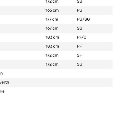
172 cm
SG
165 cm
PG
177 cm
PG/SG
167 cm
SG
183 cm
PF/C
183 cm
PF
172 cm
SF
172 cm
SG
nn
werth
ake