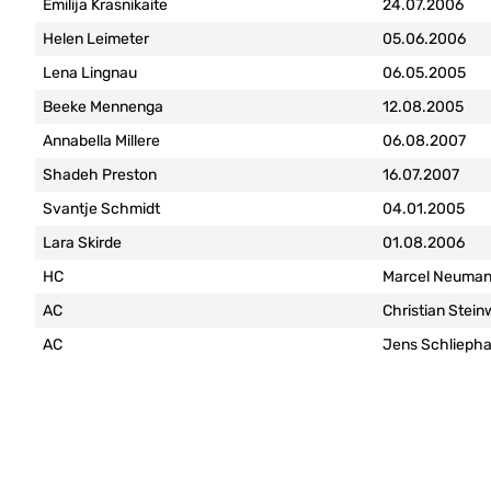
Emilija Krasnikaite
24.07.2006
Helen Leimeter
05.06.2006
Lena Lingnau
06.05.2005
Beeke Mennenga
12.08.2005
Annabella Millere
06.08.2007
Shadeh Preston
16.07.2007
Svantje Schmidt
04.01.2005
Lara Skirde
01.08.2006
HC
Marcel Neuma
AC
Christian Stein
AC
Jens Schlieph