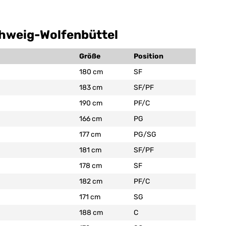
hweig-Wolfenbüttel
Größe
Position
180 cm
SF
183 cm
SF/PF
190 cm
PF/C
166 cm
PG
177 cm
PG/SG
181 cm
SF/PF
178 cm
SF
182 cm
PF/C
171 cm
SG
188 cm
C