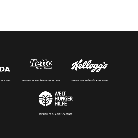
RTPARTNER
OFFIZIELLER ERNÄHRUNGSPARTNER
OFFIZIELLER FRÜHSTÜCKSPARTNER
OFFIZIELLER CHARITY-PARTNER