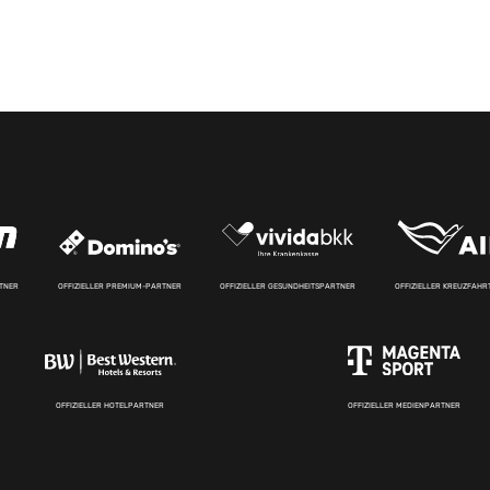
RTNER
OFFIZIELLER PREMIUM-PARTNER
OFFIZIELLER GESUNDHEITSPARTNER
OFFIZIELLER KREUZFAH
OFFIZIELLER HOTELPARTNER
OFFIZIELLER MEDIENPARTNER