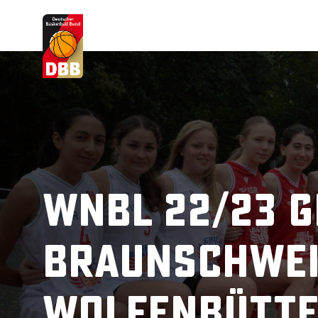
Suchvorschläge
Lorem Ipsum
Dolor Sit
Amet Valputo
WNBL 22/23 G
Braunschwei
Wolfenbütte