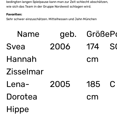
bedingten langen Spielpause kann man zur Zeit schlecht abschätzen,
wie sich das Team in der Gruppe Nordwest schlagen wird.
Favoriten:
Sehr schwer einzuschätzen. Mittelhessen und Jahn München
Name
geb.
Größe
P
Svea
2006
174
S
Hannah
cm
Zisselmar
Lena-
2005
185
C
Dorotea
cm
Hippe