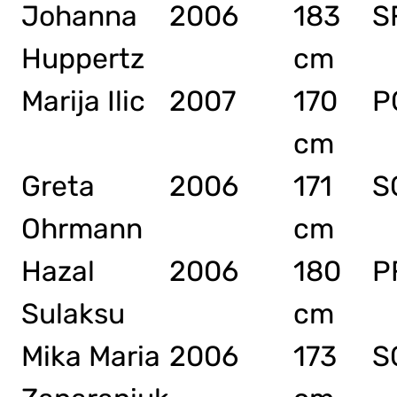
Johanna
2006
183
S
Huppertz
cm
Marija Ilic
2007
170
P
cm
Greta
2006
171
S
Ohrmann
cm
Hazal
2006
180
P
Sulaksu
cm
Mika Maria
2006
173
S