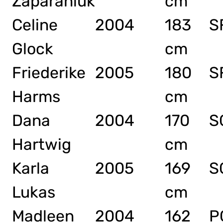
Zaparaniuk
cm
Celine
2004
183
S
Glock
cm
Friederike
2005
180
S
Harms
cm
Dana
2004
170
S
Hartwig
cm
Karla
2005
169
S
Lukas
cm
Madleen
2004
162
P